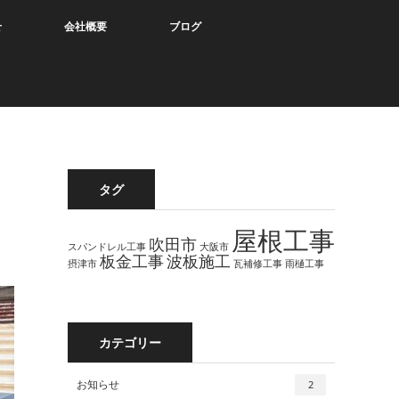
せ
会社概要
ブログ
タグ
屋根工事
吹田市
スパンドレル工事
大阪市
板金工事
波板施工
摂津市
瓦補修工事
雨樋工事
カテゴリー
お知らせ
2