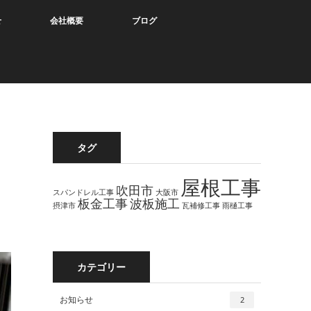
せ
会社概要
ブログ
タグ
屋根工事
吹田市
スパンドレル工事
大阪市
板金工事
波板施工
摂津市
瓦補修工事
雨樋工事
カテゴリー
お知らせ
2