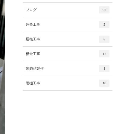
ブログ
92
外壁工事
2
屋根工事
8
板金工事
12
装飾品製作
8
雨樋工事
10