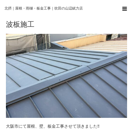
ホーム
波板施工
北摂｜屋根・雨樋・板金工事｜吹田の山辺錻力店
波板施工
大阪市にて屋根、壁、板金工事させて頂きました‼︎