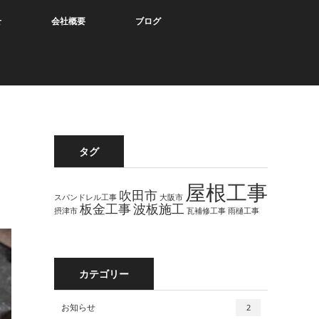
せ
会社概要
ブログ
タグ
屋根工事
吹田市
スパンドレル工事
大阪市
板金工事
波板施工
摂津市
瓦補修工事
雨樋工事
カテゴリー
お知らせ
2